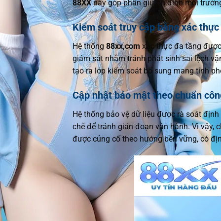
88XX
này góp phần giữ ổn định môi trườn
Kiểm soát truy cập bằng xác thực
Hệ thống
88xx,com
xác thực đa tầng được 
giám sát nhằm tránh phát sinh sai lệch vận
tạo ra lớp kiểm soát bổ sung mang tính p
Cập nhật bảo mật theo chuẩn côn
Hệ thống bảo vệ dữ liệu được rà soát định
chẽ để tránh gián đoạn vận hành. Vì vậy, c
được củng cố theo hướng bền vững, có địn