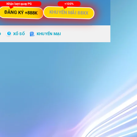
ĐĂNG KÝ +888K
KHUYẾN MÃI 88XX
O
XỔ SỐ
KHUYẾN MẠI