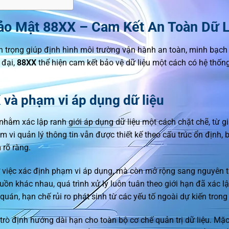
ảo Mật 88XX – Cam Kết An Toàn Dữ L
n trọng giúp định hình môi trường vận hành an toàn, minh bạch
 đại,
88XX
thể hiện cam kết bảo vệ dữ liệu một cách có hệ thống
và phạm vi áp dụng dữ liệu
ằm xác lập ranh giới áp dụng dữ liệu một cách chặt chẽ, từ gia
 vi quản lý thông tin vẫn được thiết kế theo cấu trúc ổn định,
 rõ ràng.
 ở việc xác định phạm vi áp dụng, mà còn mở rộng sang nguyên 
ồn khác nhau, quá trình xử lý luôn tuân theo giới hạn đã xác lập
quán, hạn chế rủi ro phát sinh từ các yếu tố ngoài dự kiến trong
trò định hướng dài hạn cho toàn bộ cơ chế quản trị dữ liệu. Mặ