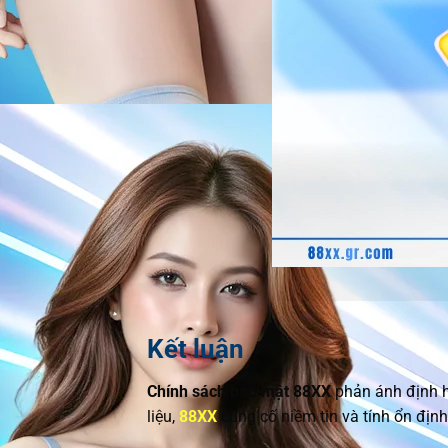
Kết luận
Chính sách bảo mật 88XX
phản ánh định hư
liệu,
88XX
củng cố niềm tin và tính ổn định 