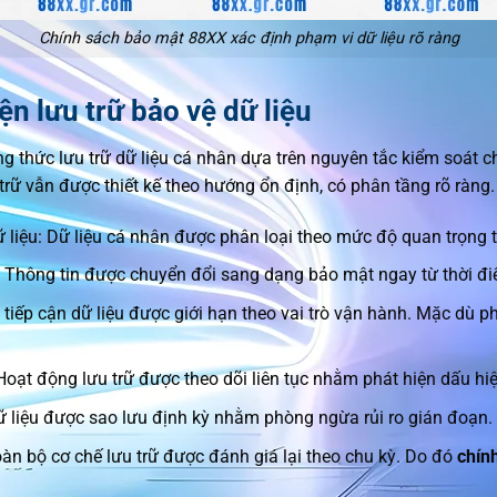
Chính sách bảo mật 88XX xác định phạm vi dữ liệu rõ ràng
ện lưu trữ bảo vệ dữ liệu
 thức lưu trữ dữ liệu cá nhân dựa trên nguyên tắc kiểm soát c
 trữ vẫn được thiết kế theo hướng ổn định, có phân tầng rõ ràng.
ữ liệu: Dữ liệu cá nhân được phân loại theo mức độ quan trọng 
: Thông tin được chuyển đổi sang dạng bảo mật ngay từ thời đi
tiếp cận dữ liệu được giới hạn theo vai trò vận hành. Mặc dù p
Hoạt động lưu trữ được theo dõi liên tục nhằm phát hiện dấu hi
Dữ liệu được sao lưu định kỳ nhằm phòng ngừa rủi ro gián đoạn.
àn bộ cơ chế lưu trữ được đánh giá lại theo chu kỳ. Do đó
chín