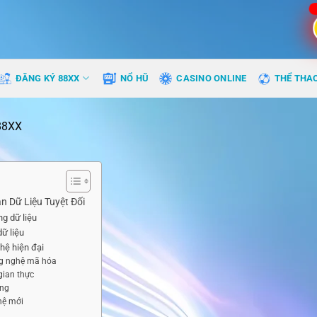
ĐĂNG KÝ 88XX
NỔ HŨ
CASINO ONLINE
THỂ THA
88XX
n Dữ Liệu Tuyệt Đối
g dữ liệu
dữ liệu
hệ hiện đại
ng nghệ mã hóa
gian thực
ầng
hệ mới