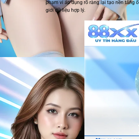
phạm vi áp dụng rõ ràng lại tạo nền tảng ổ
giới dữ liệu hợp lý.