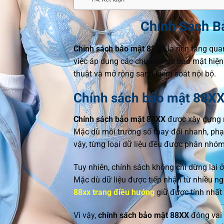
Chính Sách B
Chính sách bảo mật 88XX
là nền tảng qua
việc áp dụng các chuẩn mực bảo mật hiện
thuật và mở rộng sang kiểm soát nội bộ.
Chính sách bảo mật 88XX 
Chính sách bảo mật 88XX
được xây dựng nh
Mặc dù môi trường số thay đổi nhanh, phạm
vậy, từng loại dữ liệu đều được phân nhóm
Tuy nhiên, chính sách không chỉ dừng lại
Mặc dù dữ liệu được tiếp nhận từ nhiều ngu
88xx trang điều hướng
giữ được tính nhất 
Vì vậy,
chính sách bảo mật 88XX
đóng vai 