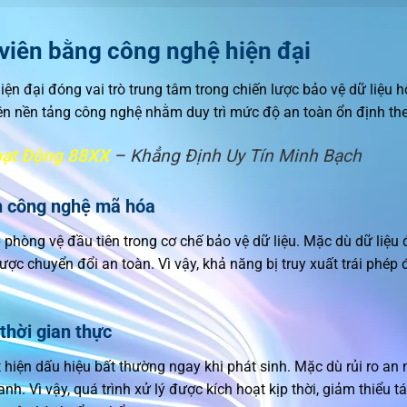
 viên bằng công nghệ hiện đại
 đại đóng vai trò trung tâm trong chiến lược bảo vệ dữ liệu hội
n nền tảng công nghệ nhằm duy trì mức độ an toàn ổn định theo
oạt Động 88XX
– Khẳng Định Uy Tín Minh Bạch
n công nghệ mã hóa
phòng vệ đầu tiên trong cơ chế bảo vệ dữ liệu. Mặc dù dữ liệu 
được chuyển đổi an toàn. Vì vậy, khả năng bị truy xuất trái phé
thời gian thực
hiện dấu hiệu bất thường ngay khi phát sinh. Mặc dù rủi ro an n
h. Vì vậy, quá trình xử lý được kích hoạt kịp thời, giảm thiểu t