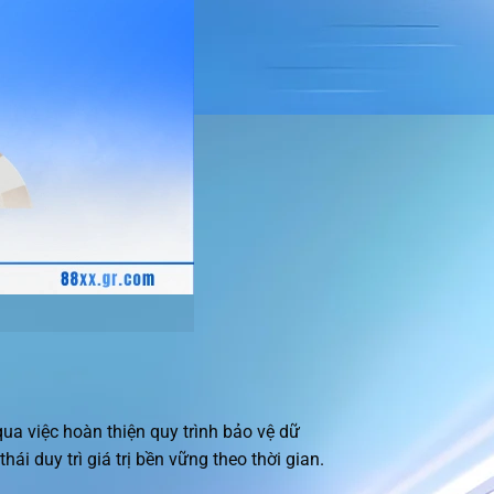
ua việc hoàn thiện quy trình bảo vệ dữ
ái duy trì giá trị bền vững theo thời gian.