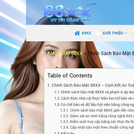
Bỏ
qua
nội
dung
88XX
GIỚI THIỆU
TRANG CHỦ 88XX
»
Chính Sách Bảo Mật 
Table of Contents
Chính Sách Bảo Mật 88XX – Cam Kết An Toà
Chính sách bảo mật 88XX và phạm vi áp dụn
Cách thức nhà cái thực hiện lưu trữ bảo vệ 
Cơ chế bảo vệ dữ liệu hội viên bằng công ng
Chính sách bảo mật 88XX gắn liền cô
Giám sát an ninh bằng công nghệ thời 
Kiểm soát truy cập bằng xác thực đa t
Cập nhật bảo mật theo chuẩn công ng
Kết luận