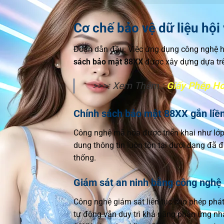
Cơ chế bảo vệ dữ liệu hội
Đoạn dẫn đầu: Việc ứng dụng công nghệ hiện
sách bảo mật 88XX
được xây dựng dựa trê
>>>: Xem Thêm :
Giấy Phép H
Chính sách bảo mật 88XX gắn liề
Công nghệ mã hóa được triển khai như lớp 
dung thông tin luôn tồn tại dưới dạng đã 
thống.
Giám sát an ninh bằng công nghệ 
Công nghệ giám sát liên tục cho phép phát 
tự động vẫn duy trì khả năng phản ứng nhan