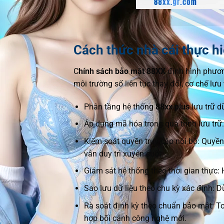
Cách thức nhà cái thực hi
C
hính sách bảo mật 88XX
định hình phương
môi trường số liên tục thay đổi, cơ chế lưu
Phân tầng hệ thống
88xx plus
lưu trữ d
Áp dụng mã hóa trong quá trình lưu trữ
Kiểm soát quyền truy cập nội bộ: Quyền 
vẫn duy trì xuyên suốt.
Giám sát hệ thống theo thời gian thực: 
Sao lưu dữ liệu theo chu kỳ xác định: 
Rà soát định kỳ theo chuẩn bảo mật: To
hợp bối cảnh công nghệ mới.