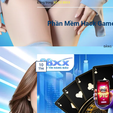
Đăng trong
Xổ Số 88XX
Phần Mềm Hack Game 
ĐĂNG
10
Th6