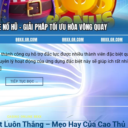
hành công cụ hỗ trợ đắc lực được nhiều thành viên đặc biệt q
guyên lý hoạt động của ứng dụng đặc biệt này sẽ giúp ích rất nhi
]
TIẾP TỤC ĐỌC
→
CASINO ONLINE 88XX
at Luôn Thắng – Mẹo Hay Của Cao Thủ