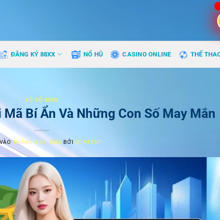
ĐĂNG KÝ 88XX
NỔ HŨ
CASINO ONLINE
THỂ THA
XỔ SỐ 88XX
ải Mã Bí Ẩn Và Những Con Số May Mắn
 VÀO
THÁNG 6 10, 2026
BỞI
CONTENT