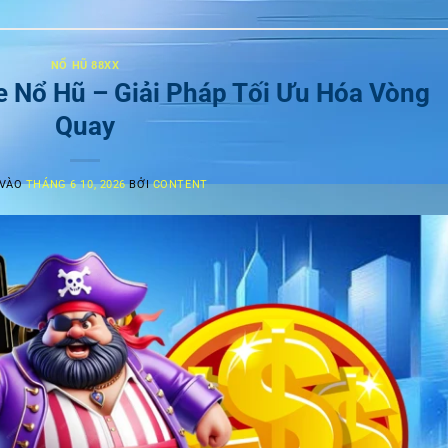
NỔ HŨ 88XX
Nổ Hũ – Giải Pháp Tối Ưu Hóa Vòng
Quay
 VÀO
THÁNG 6 10, 2026
BỞI
CONTENT