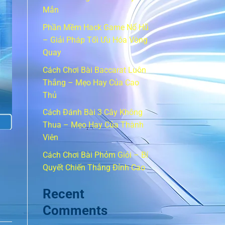
Mắn
Phần Mềm Hack Game Nổ Hũ
– Giải Pháp Tối Ưu Hóa Vòng
Quay
Cách Chơi Bài Baccarat Luôn
Thắng – Mẹo Hay Của Cao
Thủ
Cách Đánh Bài 3 Cây Không
Thua – Mẹo Hay Của Thành
Viên
Cách Chơi Bài Phỏm Giỏi – Bí
Quyết Chiến Thắng Đỉnh Cao
Recent
Comments