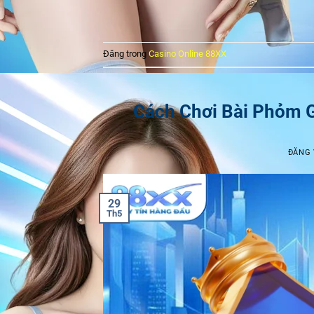
Đăng trong
Casino Online 88XX
Cách Chơi Bài Phỏm G
ĐĂNG
29
Th5