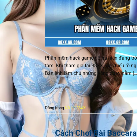
Phần mềm hack game nổ hũ hiện đang trở t
tâm. Khi tham gia tại 88XX, việc hiểu rõ n
Bản lĩnh làm chủ những vòng quay nằm […
Đăng trong
Nổ Hũ 88XX
Cách Chơi Bài Baccar