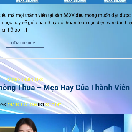
 tiêu mà mọi thành viên tại sàn 88XX đều mong muốn đạt được
n học này sẽ giúp bạn thay đổi hoàn toàn cục diện ván đấu hiệ
ẹn hỗ trợ […]
TIẾP TỤC ĐỌC
→
CASINO ONLINE 88XX
Không Thua – Mẹo Hay Của Thành Viên
 VÀO
THÁNG 5 29, 2026
BỞI
CONTENT