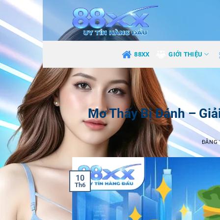
Bỏ
qua
nội
dung
88XX
GIỚI THIỆU
Mơ Thấy Bị Đánh – Gi
ĐĂNG
10
Th6