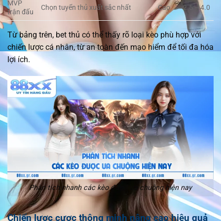
MVP
Chọn tuyển thủ xuất sắc nhất
Cao
2.5 – 4.0
trận đấu
Từ bảng trên, bet thủ có thể thấy rõ loại kèo phù hợp với
chiến lược cá nhân, từ an toàn đến mạo hiểm để tối đa hóa
lợi ích.
Phân tích nhanh các kèo được ưa chuộng hiện nay
Chiến lược cược thông minh nâng cao hiệu quả