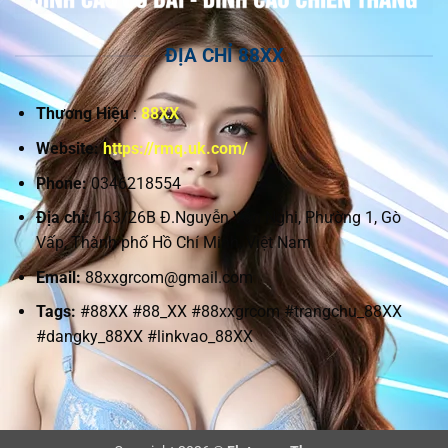
ĐỊA CHỈ 88XX
Thương Hiệu
:
88XX
Website:
https://rmq.uk.com/
Phone:
0346218554
Địa chỉ:
163/26B Đ.Nguyễn Văn Nghi, Phường 1, Gò
Vấp, Thành phố Hồ Chí Minh, Việt Nam
Email:
88xxgrcom@gmail.com
Tags:
#88XX #88_XX #88xxgrcom #trangchu_88XX
#dangky_88XX #linkvao_88XX