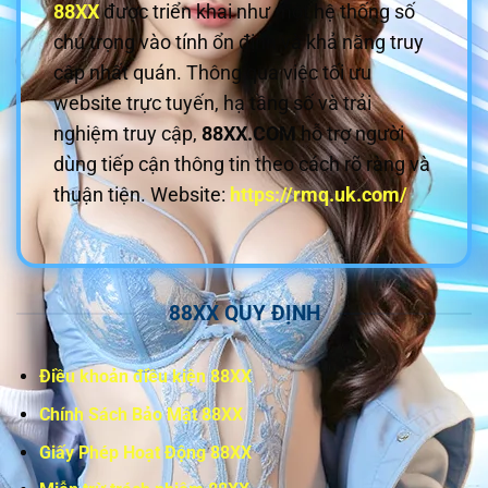
88XX
được triển khai như một hệ thống số
chú trọng vào tính ổn định và khả năng truy
cập nhất quán. Thông qua việc tối ưu
website trực tuyến, hạ tầng số và trải
nghiệm truy cập,
88XX.COM
hỗ trợ người
dùng tiếp cận thông tin theo cách rõ ràng và
thuận tiện. Website:
https://rmq.uk.com/
88XX QUY ĐỊNH
Điều khoản điều kiện 88XX
Chính Sách Bảo Mật 88XX
Giấy Phép Hoạt Động 88XX