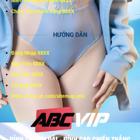
Miễn trừ trách nhiệm 88XX
Chăm sóc khách hàng 88XX
HƯỚNG DẪN
Đăng Nhập 88XX
Nạp Tiền 88XX
Rút Tiền 88XX
Tải App 88XX
https://rmq.uk.com/sitemap.xml