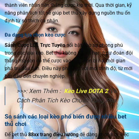
thành viên nhận tiền thắng cược kịp thời. Qua thời gian, kỹ
năng phân tích tốt sẽ giúp bet thủ xây dựng nguồn thu ổn
định từ sở thích cá nhân.
Đa dạng lựa chọn kèo cược
Sảnh Cược LOL Trực Tuyến
nổi bật nhờ sự phong phú
trong các loại kèo. Bet thủ không bị giới hạn ở dự đoán đội
thắng mà còn có thể cược vào số Baron bị hạ, thời gian
phá trụ đầu tiên. Điều này phù hợp với mọi trình độ, từ mới
bắt đầu đến chuyên nghiệp.
>>>: Xem Thêm :
Kèo Live DOTA 2
Và
Cách Phân Tích Kèo Chuẩn Từng Pha
So sánh các loại kèo phổ biến được nhiều bet
thủ chơi
Để bet thủ
88xx trang điều hướng
dễ dàng chọn lựa, việc