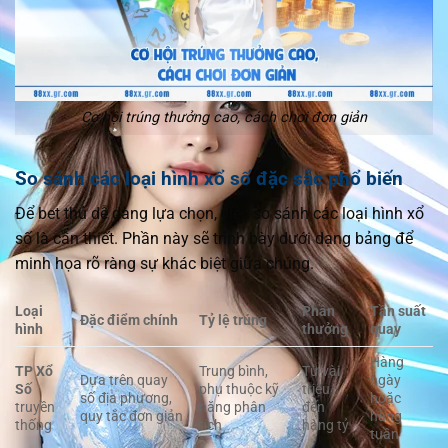
Cơ hội trúng thưởng cao, cách chơi đơn giản
So sánh các loại hình xổ số đặc sắc phổ biến
Để bet thủ dễ dàng lựa chọn, việc so sánh các loại hình xổ
số là cần thiết. Phần này sẽ trình bày dưới dạng bảng để
minh họa rõ ràng sự khác biệt giữa chúng.
Loại
Phần
Tần suất
Đặc điểm chính
Tỷ lệ trúng
hình
thưởng
quay
Hàng
TP Xổ
Trung bình,
Từ vài
Dựa trên quay
ngày
Số
phụ thuộc kỹ
triệu
số địa phương,
hoặc
truyền
năng phân
đến
quy tắc đơn giản
hàng
thống
tích
hàng tỷ
tuần