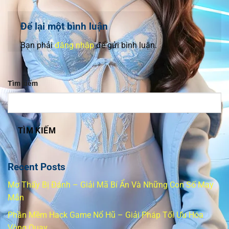
Để lại một bình luận
Bạn phải
đăng nhập
để gửi bình luận.
Tìm kiếm
TÌM KIẾM
Recent Posts
Mơ Thấy Bị Đánh – Giải Mã Bí Ẩn Và Những Con Số May
Mắn
Phần Mềm Hack Game Nổ Hũ – Giải Pháp Tối Ưu Hóa
Vòng Quay