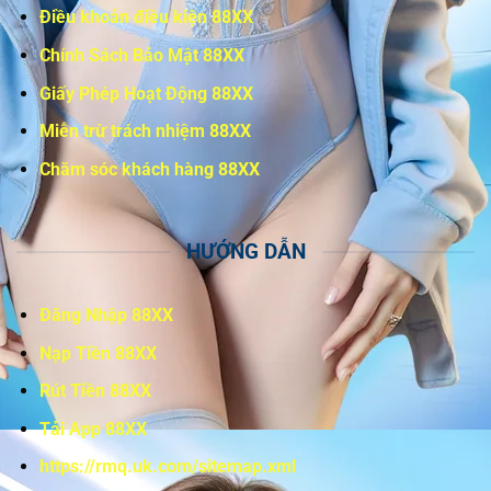
Điều khoản điều kiện 88XX
Chính Sách Bảo Mật 88XX
Giấy Phép Hoạt Động 88XX
Miễn trừ trách nhiệm 88XX
Chăm sóc khách hàng 88XX
HƯỚNG DẪN
Đăng Nhập 88XX
Nạp Tiền 88XX
Rút Tiền 88XX
Tải App 88XX
https://rmq.uk.com/sitemap.xml