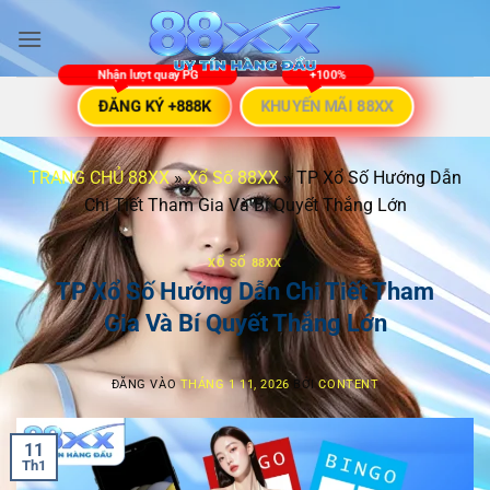
Bỏ
qua
nội
dung
KHUYẾN MÃI 88XX
ĐĂNG KÝ +888K
TRANG CHỦ 88XX
»
Xổ Số 88XX
»
TP Xổ Số Hướng Dẫn
Chi Tiết Tham Gia Và Bí Quyết Thắng Lớn
XỔ SỐ 88XX
TP Xổ Số Hướng Dẫn Chi Tiết Tham
Gia Và Bí Quyết Thắng Lớn
ĐĂNG VÀO
THÁNG 1 11, 2026
BỞI
CONTENT
11
Th1