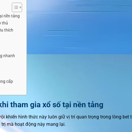
tại nền tảng
ô thủ
êu thích
ng nhanh
ung cấp
 khi tham gia xổ số tại nền tảng
i khiến hình thức này luôn giữ vị trí quan trọng trong lòng bet 
á trị mà hoạt động này mang lại.