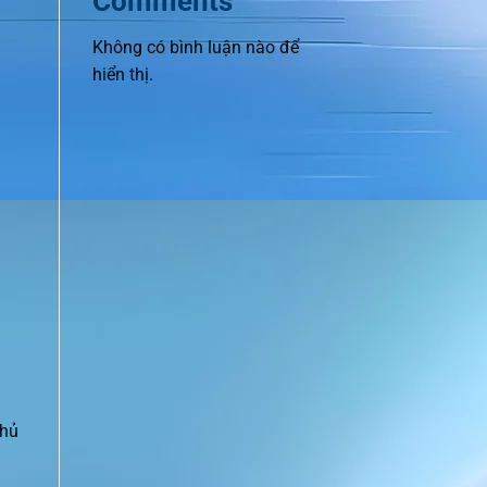
Comments
Không có bình luận nào để
hiển thị.
thủ