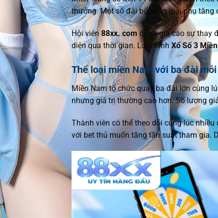
thưởng. Một số đài bổ sung giải phụ tăng
Hội viên
88xx. com
đánh giá cao sự thay đ
diện qua thời gian. Loại hình
Xổ Số 3 Miền
Thể loại miền Nam với ba đài mỗi
Miền Nam tổ chức quay ba đài lớn cùng lú
nhưng giá trị thường cao hơn. Số lượng giả
Thành viên có thể theo dõi cùng lúc nhiều
với bet thủ muốn tăng tần suất tham gia. D