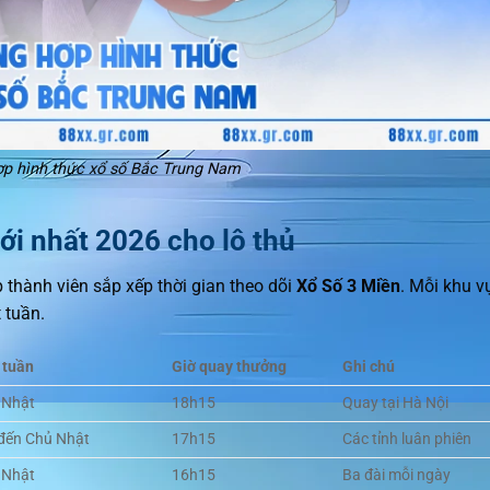
p hình thức xổ số Bắc Trung Nam
ới nhất 2026 cho lô thủ
 thành viên sắp xếp thời gian theo dõi
Xổ Số 3 Miền
. Mỗi khu v
t tuần.
 tuần
Giờ quay thưởng
Ghi chú
 Nhật
18h15
Quay tại Hà Nội
 đến Chủ Nhật
17h15
Các tỉnh luân phiên
 Nhật
16h15
Ba đài mỗi ngày