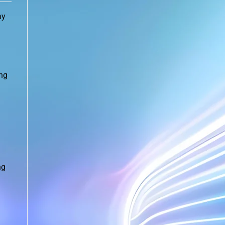
ay
ững
ng