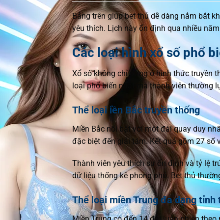
Bảng trên giúp bet thủ dễ dàng nắm bắt khu
yêu thích. Lịch này ổn định qua nhiều năm 
Các loại hình xổ số phổ b
Xổ số
không chỉ dừng ở hình thức truyền t
loại phổ biến nhất mà thành viên thường l
Thể loại iền Bắc truyền thống
Miền Bắc nổi bật với một đài quay duy nh
đặc biệt đến giải tám. Kết quả gồm 27 số 
Thành viên yêu thích sự ổn định và tỷ lệ tr
dữ liệu thống kê phong phú. Bet thủ thườn
Thể loại miền Trung đa dạng tỉnh
Miền Trung có đến 14 đài luân phiên theo 