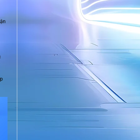
hận
c
ợp