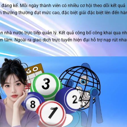
đáng kể. Mỗi ngày thành viên có nhiều cơ hội theo dõi kết quả
ần thưởng thường đạt mức cao, đặc biệt giải đặc biệt lên đến hà
nhà nước trực tiếp quản lý. Kết quả công bố công khai qua nh
n tâm. Ngoài ra giao dịch trực tuyến hiện đại hỗ trợ nạp rút nh